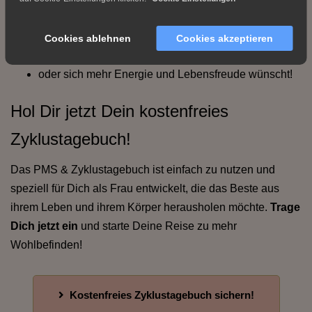
unter PMS leidet,
ihren Zyklus besser verstehen möchte,
Cookies ablehnen
Cookies akzeptieren
hormonelle Schwankungen ausgleichen möchte,
oder sich mehr Energie und Lebensfreude wünscht!
Hol Dir jetzt Dein kostenfreies
Zyklustagebuch!
Das PMS & Zyklustagebuch ist einfach zu nutzen und
speziell für Dich als Frau entwickelt, die das Beste aus
ihrem Leben und ihrem Körper herausholen möchte.
Trage
Dich jetzt ein
und starte Deine Reise zu mehr
Wohlbefinden!
Kostenfreies Zyklustagebuch sichern!