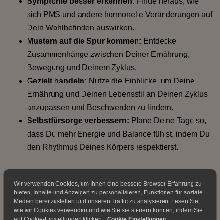
Symptome besser erkennen:
Finde heraus, wie
sich PMS und andere hormonelle Veränderungen auf
Dein Wohlbefinden auswirken.
Mustern auf die Spur kommen:
Entdecke
Zusammenhänge zwischen Deiner Ernährung,
Bewegung und Deinem Zyklus.
Gezielt handeln:
Nutze die Einblicke, um Deine
Ernährung und Deinen Lebensstil an Deinen Zyklus
anzupassen und Beschwerden zu lindern.
Selbstfürsorge verbessern:
Plane Deine Tage so,
dass Du mehr Energie und Balance fühlst, indem Du
den Rhythmus Deines Körpers respektierst.
Für wen ist das PMS & Zyklustagebuch
Wir verwenden Cookies, um Ihnen eine bessere Browser-Erfahrung zu
geeignet?
bieten, Inhalte und Anzeigen zu personalisieren, Funktionen für soziale
Medien bereitzustellen und unseren Traffic zu analysieren. Lesen Sie,
wie wir Cookies verwenden und wie Sie sie steuern können, indem Sie
Für jede Frau, die:
auf Cookie-Einstellungen klicken.
Cookie Einstellungen