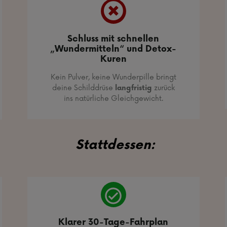
Schluss mit schnellen
„Wundermitteln“ und Detox-
Kuren
Kein Pulver, keine Wunderpille bringt
deine Schilddrüse
langfristig
zurück
ins natürliche Gleichgewicht.
Stattdessen:
Klarer 30-Tage-Fahrplan