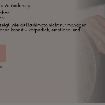
are Veränderung.
eben“.
en.
r zeigt, wie du Hashimoto nicht nur managen,
chen kannst – körperlich, emotional und
ig.