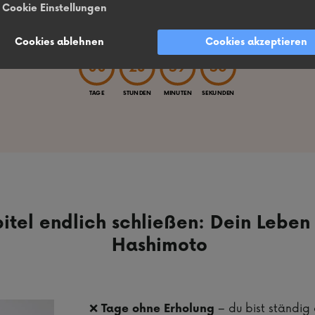
Cookie Einstellungen
Einführungspreis – statt 1200 €, nur für kurze Zeit gültig.
Cookies ablehnen
Cookies akzeptieren
00
23
59
54
TAGE
STUNDEN
MINUTEN
SEKUNDEN
pitel endlich schließen: Dein Lebe
Hashimoto
❌
– du bist ständig 
Tage ohne Erholung