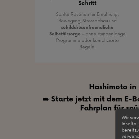
Schritt
Sanfte Routinen für Ernährung,
Bewegung, Stressabbau und
schilddrüsenfreundliche
Selbstfürsorge
– ohne stundenlange
Programme oder komplizierte
Regeln.
Hashimoto in 
➡️
Starte jetzt mit dem E
Fahrplan für spü
Wir ver
Inhalte 
bereitzu
verwend