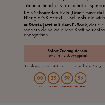
Tägliche Impulse. Klare Schritte. Spürb
Kein Schönreden. Kein „Damit musst du l
Hier gibt’s Klartext – und Tools, die wirk
, das di
➡️ Starte jetzt mit dem E-Book
sondern deine weibliche Kraft neu entfa
energetisch.
Sofort Zugang sichern
Nur 99 € – Einführungspreis!
Einführungspreis – statt 1200 €, nur für kurze Zeit gült
00
23
59
54
TAGE
STUNDEN
MINUTEN
SEKUNDEN