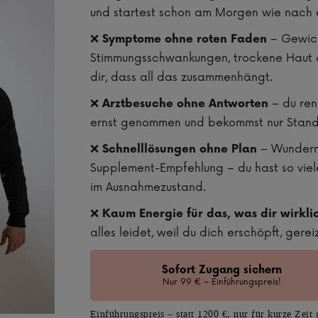
und startest schon am Morgen wie nach 
❌
– Gewich
Symptome ohne roten Faden
Stimmungsschwankungen, trockene Haut o
dir, dass all das zusammenhängt.
❌
– du renn
Arztbesuche ohne Antworten
ernst genommen und bekommst nur Standa
❌
– Wundermi
Schnelllösungen ohne Plan
Supplement-Empfehlung – du hast so viele
im Ausnahmezustand.
❌
Kaum Energie für das, was dir wirklic
alles leidet, weil du dich erschöpft, gere
Sofort Zugang sichern
Nur 99 € – Einführungspreis!
Einführungspreis – statt 1200 €, nur für kurze Zeit 