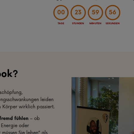
00
23
59
54
TAGE
STUNDEN
MINUTEN
SEKUNDEN
ook?
rschöpfung,
ungsschwankungen leiden
 Körper wirklich passiert.
 fremd fühlen
– ob
 Energie oder
t müssen Sie leben“ als