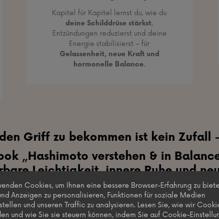
Kapitel für Kapitel lernst du, wie du
deine Schilddrüse stärkst
,
Entzündungen reduzierst und deine
Energie stabilisierst – für
Gelassenheit, neue Kraft und
hormonelle Balance
.
den Griff zu bekommen ist kein Zufall –
-Book „Hashimoto verstehen & in Balan
rbare Leichtigkeit, innere Ruhe und ne
wenden Cookies, um Ihnen eine bessere Browser-Erfahrung zu biete
und Anzeigen zu personalisieren, Funktionen für soziale Medien
stellen und unseren Traffic zu analysieren. Lesen Sie, wie wir Cooki
Sofort Zugang sichern
en und wie Sie sie steuern können, indem Sie auf Cookie-Einstell
Nur 99 € – Einführungspreis!