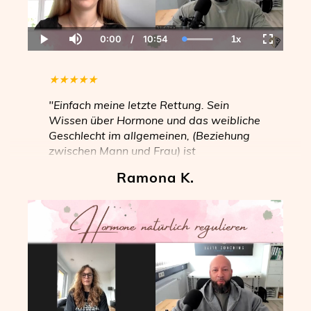
0:00
/
10:54
1x
Current
Duration
Loaded
:
Play
Mute
Playback
Fullscree
Time
100.00%
Rate
★
★
★
★
★
"Einfach meine letzte Rettung. Sein
Wissen über Hormone und das weibliche
Geschlecht im allgemeinen, (Beziehung
zwischen Mann und Frau) ist
unvergleichbar. Er hat es sich seit vielen
Ramona K.
Jahren auf seine Fahne geschrieben und
Frauen zu helfen, wo die Ärzte einfach
versagen. Ich kann es jeder Frau nur aus
tiefster Überzeugung weiterempfehlen."