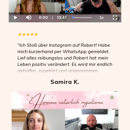
0:00
/
13:41
1x
Current
Duration
Loaded
:
Play
Mute
Playback
Fullscre
Time
100.00%
Rate
★
★
★
★
★
"Ich Stoß über Instagram auf Robert! Habe
mich kurzerhand per WhatsApp gemeldet.
Lief alles reibungslos und Robert hat mein
Leben positiv verändert. Es wird mir endlich
geholfen, zugehört und angenommen.
Nichts wird unter den Tisch gekehrt! Auch
Samira K.
wenn man mental einen Durchhänger hat,
ist er da, gibt wertvolle Ansichten und
Denkanstöße. Danke für dich, dein Team
und sein."