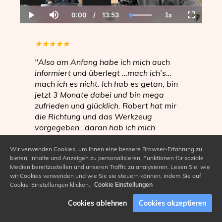
0:00
/
13:53
1x
Current
Duration
Loaded
:
Play
Mute
Playback
Fullscree
Time
100.00%
Rate
★
★
★
★
★
"Also am Anfang habe ich mich auch
informiert und überlegt …mach ich’s…
mach ich es nicht. Ich hab es getan, bin
jetzt 3 Monate dabei und bin mega
zufrieden und glücklich. Robert hat mir
die Richtung und das Werkzeug
vorgegeben…daran hab ich mich
gehalten und es hat super funktioniert. Es
wird alles genau beleuchtet und dann
Wir verwenden Cookies, um Ihnen eine bessere Browser-Erfahrung zu
bieten, Inhalte und Anzeigen zu personalisieren, Funktionen für soziale
Maßnahmen ergriffen…ich kann’s zu
Medien bereitzustellen und unseren Traffic zu analysieren. Lesen Sie, wie
04. Oktober - Entschlüssle deine Hormone
100% weiterempfehlen. Ihr seid top …
wir Cookies verwenden und wie Sie sie steuern können, indem Sie auf
macht weiter so."
und entfache die Kraft der Weiblichkeit
Cookie-Einstellungen klicken.
Cookie Einstellungen
Cookies ablehnen
Cookies akzeptieren